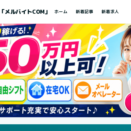
「メルバイトCOM」
ホーム
新着記事
新着求人