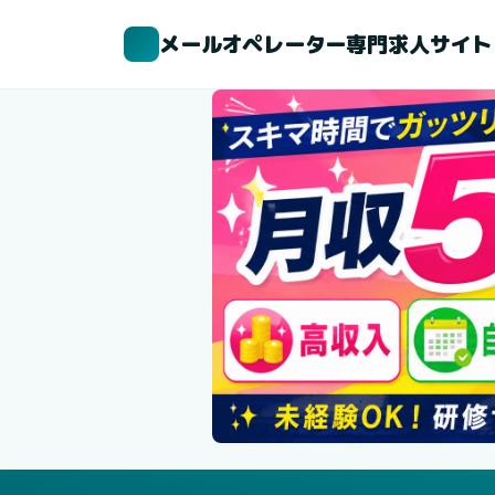
メールオペレーター専門求人サイト