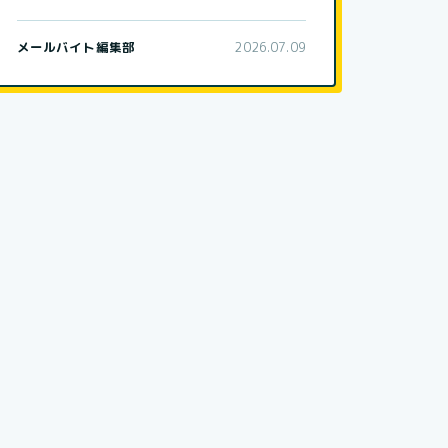
ーとして、毎日何百キロも走り回る生活でし
た。体力には自信がありましたし、お客様と
メールバイト編集部
2026.07.09
顔を合わせて話すのが好きで、それはそれで