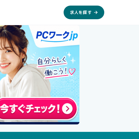
求人を探す