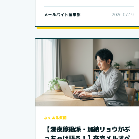
深夜にバリバリ活動してる、ガチの夜型人間
ってやつ？
マジで夜じゃなきゃ集中で
メールバイト編集部
2026.07.19
きないんだよな。 音楽
よくある質問
【深夜稼働派・加納リョウがぶ
っちゃけ語る！】在宅メルオペ