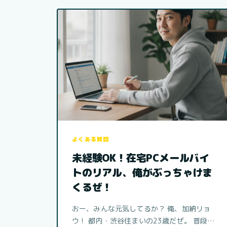
よくある質問
未経験OK！在宅PCメールバイ
トのリアル、俺がぶっちゃけま
くるぜ！
おー、みんな元気してるか？ 俺、加納リョ
ウ！ 都内・渋谷住まいの23歳だぜ。 普段は