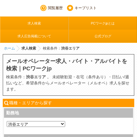
閲覧履歴
キープリスト
求人検索
PCワークjpとは
求人広告掲載について
公式ブログ
ホーム
求人検索
検索条件：
渋谷エリア
メールオペレーター求人・バイト・アルバイトを
検索｜PCワークjp
検索条件：
渋谷エリア
。 未経験歓迎・在宅（条件あり）・日払い/週
払いなど、希望条件からメールオペレーター（メルオペ）求人を探せ
ます。
職種・エリアから探す
勤務地