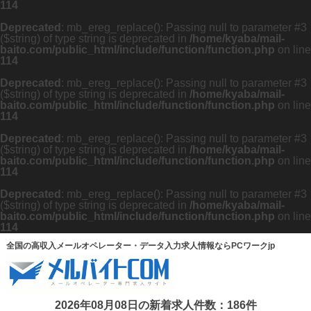
114
Deprecated
: mb_ereg_replace(): Passing null to parameter #3
($string) of type string is deprecated in
/home/kyaba/mail-
baito.com/public_html/include/function/function.php
on line
114
Deprecated
: mb_ereg_replace(): Passing null to parameter #3
($string) of type string is deprecated in
/home/kyaba/mail-
baito.com/public_html/include/function/function.php
on line
114
Deprecated
: mb_ereg_replace(): Passing null to parameter #3
($string) of type string is deprecated in
/home/kyaba/mail-
baito.com/public_html/include/function/function.php
on line
114
Deprecated
: mb_ereg_replace(): Passing null to parameter #3
($string) of type string is deprecated in
/home/kyaba/mail-
baito.com/public_html/include/function/function.php
on line
114
全国の高収入メールオペレーター・データ入力求人情報ならPCワークjp
2026年08月08日の新着求人件数：186件