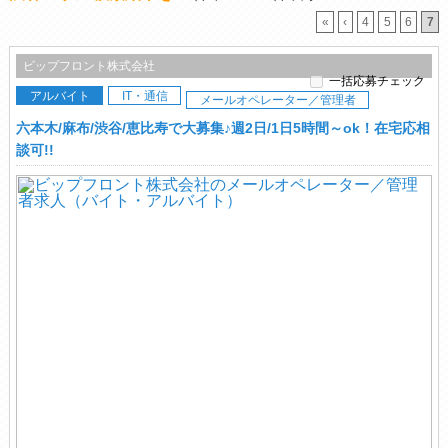
«
‹
4
5
6
7
ビップフロント株式会社
一括応募チェック
アルバイト
IT・通信
メールオペレーター／管理者
六本木/麻布/渋谷/恵比寿で大募集♪週2日/1日5時間～ok！在宅応相
談可!!