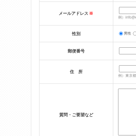
メールアドレス
※
例）info@e
性別
男性
郵便番号
住 所
例）東京都
質問・ご要望など