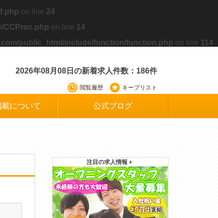
f.php
on line
24
de/CCProc.php
on line
14
.com/public_html/include/function/function.php
on line
114
2026年08月08日の新着求人件数：186件
閲覧履歴
キープリスト
掲載について
公式ブログ
注目の求人情報＋