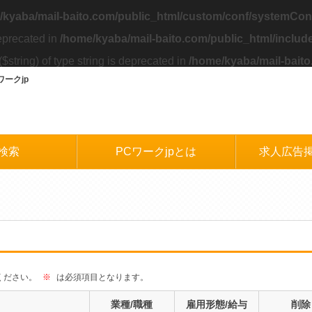
/kyaba/mail-baito.com/public_html/custom/conf/systemCon
eprecated in
/home/kyaba/mail-baito.com/public_html/inclu
$string) of type string is deprecated in
/home/kyaba/mail-baito
ークjp
検索
PCワークjpとは
求人広告
ください。
※
は必須項目となります。
業種/職種
雇用形態/給与
削除