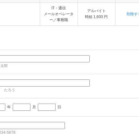
IT・通信
アルバイト
メールオペレータ
削除す
時給 1,600 円
ー／事務職
 太郎
だ たろう
年
月
日
34-5678