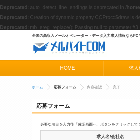
Deprecated
: auto_detect_line_endings is deprecated in
/home
Deprecated
: Creation of dynamic property CCProc::$draw is d
Deprecated
: mb_ereg_replace(): Passing null to parameter #3 (
全国の高収入メールオペレーター・データ入力求人情報ならPCワ
HOME
求人
ホーム
応募フォーム
内容確認
完了
応募フォーム
必要な項目を入力後「確認画面へ」ボタンをクリックして
求人名/会社名