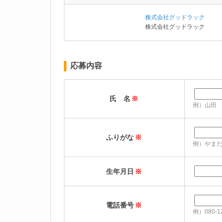
株式会社グッドラック
株式会社グッドラック
応募内容
氏 名
※
例）山田
ふりがな
※
例）やま
生年月日
※
電話番号
※
例）080-12